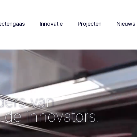
ectengaas
Innovatie
Projecten
Nieuws
ders van
de innovators.