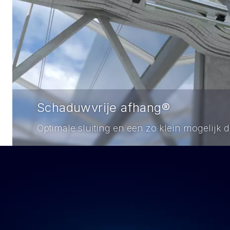
Schaduwvrije afhang®
Optimale sluiting en een zo klein mogelijk 