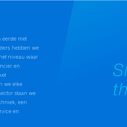
 eerste met
inders hebben we
het niveau waar
ancier en
Simpl
ket
the
n we elke
best!
sector staan we
echniek, een
rvice en