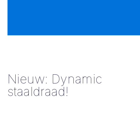
Nieuw: Dynamic
staaldraad!
De belasting op het trekdraad van
scherminstallaties wordt steeds hoger:
installaties worden groter en schermen gaan